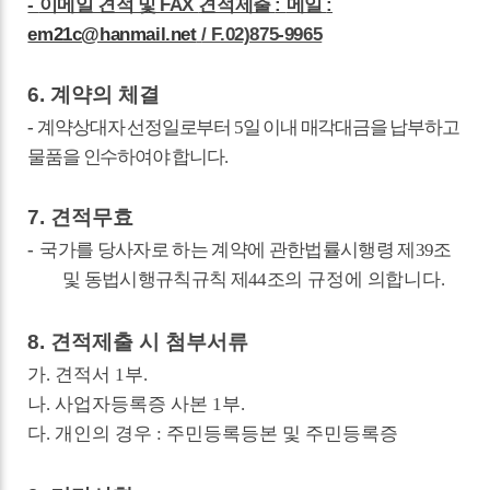
-
FAX
:
:
이메일 견적 및
견적제출
메일
em21c@hanmail.net
/ F.02)875-9965
6.
계약의 체결
-
계약상대자 선정일로부터
5
일 이내 매각대금을 납부하고
물품을 인수하여야 합니다
.
7.
견적무효
-
국가를 당사자로 하는 계약에 관한법률시행령 제
39
조
및 동법시행규칙규칙 제
44
조의
규정에 의합니다
.
8.
견적제출 시 첨부서류
가
.
견적서
1
부
.
나
.
사업자등록증 사본
1
부
.
다
.
개인의 경우
:
주민등록등본 및 주민등록증