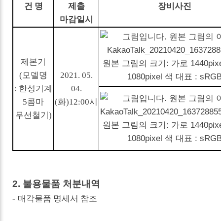
건 명
제출
장비사진
마감일시
제본기
(
모델명
2021. 05.
:
한성기계
04.
5
콤마
(
화
)12:00
시
무선철기
)
2.
불용물품 처분내역
-
매각물품 명세서 참조