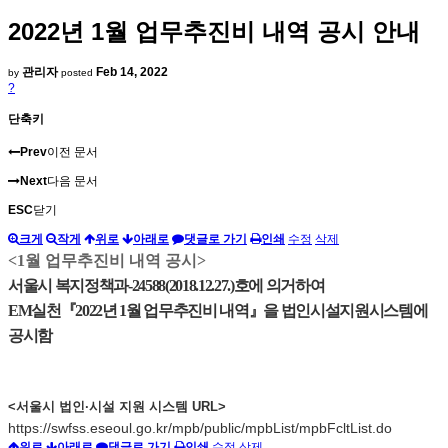
2022년 1월 업무추진비 내역 공시 안내
관리자
Feb 14, 2022
by
posted
?
단축키
Prev
이전 문서
Next
다음 문서
ESC
닫기
크게
작게
위로
아래로
댓글로 가기
인쇄
수정
삭제
<1월 업무추진비 내역 공시>
서울시 복지정책과
-
24588(2018.12.27.)
호에 의거하여
EM실천『2022년 1월 업무추진비 내역』을 법인시설지원시스템에
공시함
<서울시 법인·시설 지원 시스템 URL>
https://swfss.eseoul.go.kr/mpb/public/mpbList/mpbFcltList.do
위로
아래로
댓글로 가기
인쇄
수정
삭제