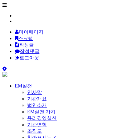
마이페이지
스크랩
작성글
작성댓글
로그아웃
EM실천
인사말
기관개요
법인소개
EM실천 가치
윤리경영실천
기관연혁
조직도
찾아오시는 길