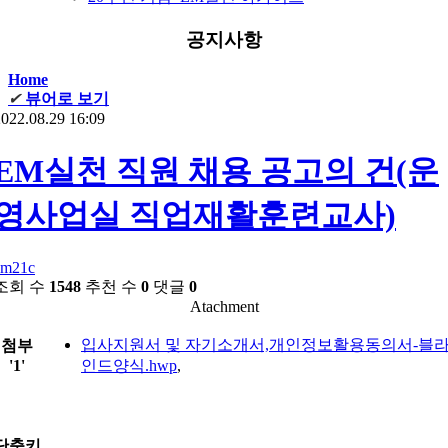
공지사항
Home
✔
뷰어로 보기
022.08.29 16:09
EM실천 직원 채용 공고의 건(운
영사업실 직업재활훈련교사)
em21c
조회 수
1548
추천 수
0
댓글
0
Atachment
입사지원서 및 자기소개서,개인정보활용동의서-블
첨부
'
1
'
인드양식.hwp
,
단축키