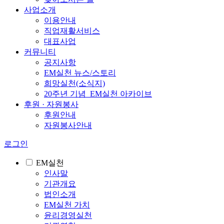
사업소개
이용안내
직업재활서비스
대표사업
커뮤니티
공지사항
EM실천 뉴스/스토리
희망실천(소식지)
20주년 기념_EM실천 아카이브
후원 · 자원봉사
후원안내
자원봉사안내
로그인
EM실천
인사말
기관개요
법인소개
EM실천 가치
윤리경영실천