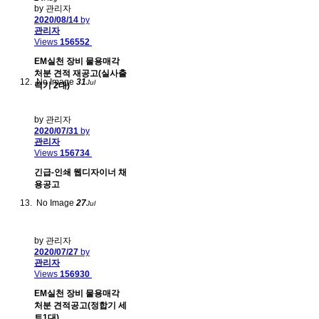
by 관리자
2020/08/14
by
관리자
Views
156552
EM실천 장비 물용매각
처분 견적 재공고(실사출
No Image
31
Jul
력기 2대)
by 관리자
2020/07/31
by
관리자
Views
156734
긴급-인쇄 웹디자이너 채
용공고
No Image
27
Jul
by 관리자
2020/07/27
by
관리자
Views
156930
EM실천 장비 물용매각
처분 견적공고(정합기 세
트1대)