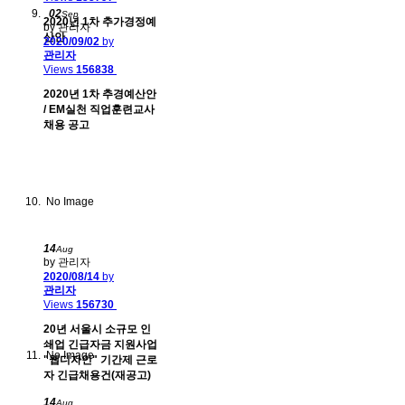
02
Sep
2020년 1차 추가경정예
by 관리자
산안
2020/09/02
by
관리자
Views
156838
2020년 1차 추경예산안
/ EM실천 직업훈련교사
채용 공고
No Image
14
Aug
by 관리자
2020/08/14
by
관리자
Views
156730
20년 서울시 소규모 인
쇄업 긴급자금 지원사업
No Image
"웹디자인" 기간제 근로
자 긴급채용건(재공고)
14
Aug