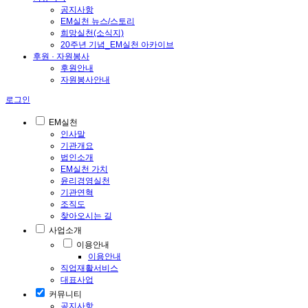
공지사항
EM실천 뉴스/스토리
희망실천(소식지)
20주년 기념_EM실천 아카이브
후원 · 자원봉사
후원안내
자원봉사안내
로그인
EM실천
인사말
기관개요
법인소개
EM실천 가치
윤리경영실천
기관연혁
조직도
찾아오시는 길
사업소개
이용안내
이용안내
직업재활서비스
대표사업
커뮤니티
공지사항