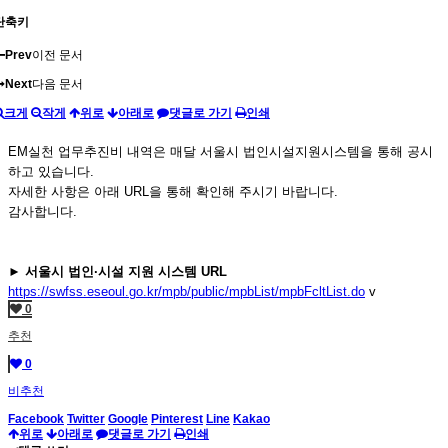
단축키
Prev
이전 문서
Next
다음 문서
크게
작게
위로
아래로
댓글로 가기
인쇄
EM실천 업무추진비 내역은 매달 서울시 법인시설지원시스템을 통해 공시
하고 있습니다.
자세한 사항은 아래 URL을 통해 확인해 주시기 바랍니다.
감사합니다.
► 서울시 법인·시설 지원 시스템 URL
https://swfss.eseoul.go.kr/mpb/public/mpbList/mpbFcltList.do
v
0
추천
0
비추천
Facebook
Twitter
Google
Pinterest
Line
Kakao
위로
아래로
댓글로 가기
인쇄