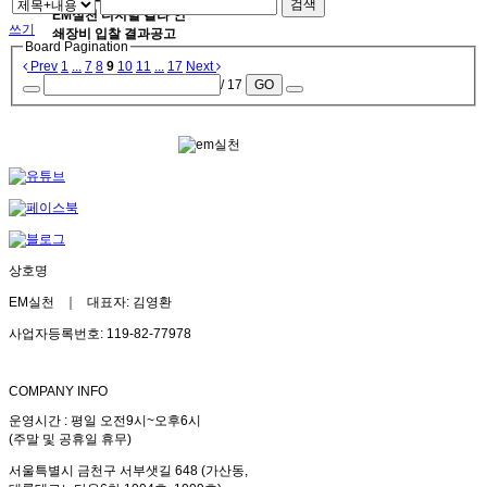
검색
EM실천 디지털 칼라 인
쓰기
쇄장비 입찰 결과공고
Board Pagination
Prev
1
...
7
8
9
10
11
...
17
Next
/ 17
GO
상호명
EM실천 ｜ 대표자: 김영환
사업자등록번호: 119-82-77978
COMPANY INFO
운영시간 : 평일 오전9시~오후6시
(주말 및 공휴일 휴무)
서울특별시 금천구 서부샛길 648 (가산동,