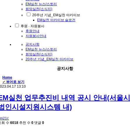
EM실천 뉴스/스토리
희망실천(소식지)
20주년 기념_EM실천 아카이브
EM실천 아카이브 슬로건
후원 · 자원봉사
후원안내
자원봉사안내
공지사항
EM실천 뉴스/스토리
희망실천(소식지)
20주년 기념_EM실천 아카이브
공지사항
Home
✔
뷰어로 보기
023.04.17 13:10
EM실천 업무추진비 내역 공시 안내(서울
법인시설지원시스템 내)
em21c
조회 수
6018
추천 수
0
댓글
0