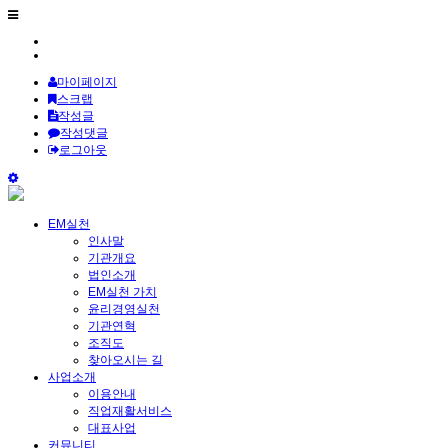
마이페이지
스크랩
작성글
작성댓글
로그아웃
EM실천
인사말
기관개요
법인소개
EM실천 가치
윤리경영실천
기관연혁
조직도
찾아오시는 길
사업소개
이용안내
직업재활서비스
대표사업
커뮤니티