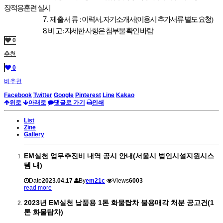
장적응훈련 실시
7
.
제출서류
:
이력서
,
자기소개서
(
이용시 추가서류 별도 요청
)
8
.
비 고
:
자세한 사항은 첨부물 확인 바람
0
추천
0
비추천
Facebook
Twitter
Google
Pinterest
Line
Kakao
위로
아래로
댓글로 가기
인쇄
List
Zine
Gallery
EM실천 업무추진비 내역 공시 안내(서울시 법인시설지원시스
템 내)
Date
2023.04.17
By
em21c
Views
6003
read more
2023년 EM실천 납품용 1톤 화물탑차 불용매각 처분 공고건(1
톤 화물탑차)