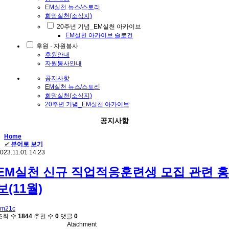
EM실천 뉴스/스토리
희망실천(소식지)
20주년 기념_EM실천 아카이브
EM실천 아카이브 슬로건
후원 · 자원봉사
후원안내
자원봉사안내
공지사항
EM실천 뉴스/스토리
희망실천(소식지)
20주년 기념_EM실천 아카이브
공지사항
Home
✔
뷰어로 보기
023.11.01 14:23
EM실천 신규 직업적응훈련생 모집 관련 홍
보(11월)
em21c
조회 수
1844
추천 수
0
댓글
0
Atachment