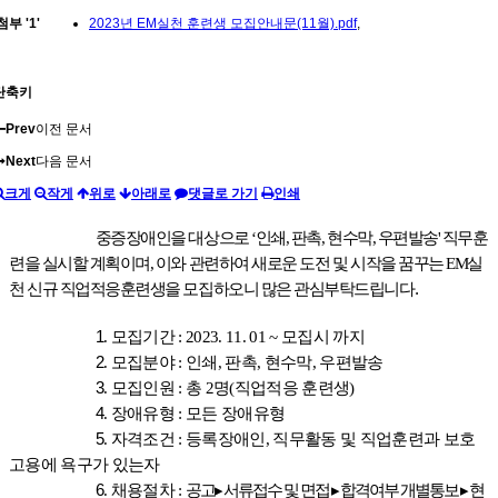
첨부
'
1
'
2023년 EM실천 훈련생 모집안내문(11월).pdf
,
단축키
Prev
이전 문서
Next
다음 문서
크게
작게
위로
아래로
댓글로 가기
인쇄
중증장애인을 대상으로
‘
인쇄
,
판촉
,
현수막
,
우편발송
'
직무훈
련을 실시할 계획이며
,
이와 관련하여 새로운 도전 및 시작을 꿈꾸는
EM
실
천 신규 직업적응훈련생을 모집하오니 많은 관심부탁드립니다.
1
.
모집기간
: 2023. 11. 01 ~
모집시 까지
2
.
모집분야
:
인쇄
,
판촉
,
현수막
,
우편발송
3
.
모집인원
:
총
2
명
(
직업적응 훈련생
)
4
.
장애유형
:
모든 장애유형
5
.
자격조건
:
등록장애인
,
직무활동 및 직업훈련과 보호
고용에 욕구가 있는자
6
.
채용절차
:
공고
▸
서류접수 및 면접
▸
합격여부 개별통보
▸
현