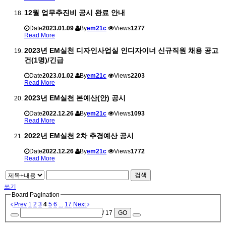
12월 업무추진비 공시 완료 안내
Date
2023.01.09
By
em21c
Views
1277
Read More
2023년 EM실천 디자인사업실 인디자이너 신규직원 채용 공고
건(1명)/긴급
Date
2023.01.02
By
em21c
Views
2203
Read More
2023년 EM실천 본예산(안) 공시
Date
2022.12.26
By
em21c
Views
1093
Read More
2022년 EM실천 2차 추경예산 공시
Date
2022.12.26
By
em21c
Views
1772
Read More
검색
쓰기
Board Pagination
Prev
1
2
3
4
5
6
...
17
Next
/ 17
GO