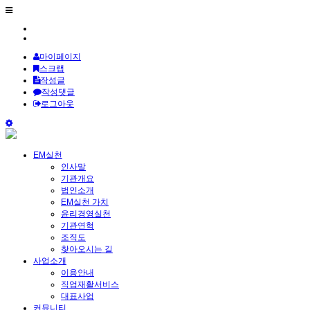
마이페이지
스크랩
작성글
작성댓글
로그아웃
EM실천
인사말
기관개요
법인소개
EM실천 가치
윤리경영실천
기관연혁
조직도
찾아오시는 길
사업소개
이용안내
직업재활서비스
대표사업
커뮤니티