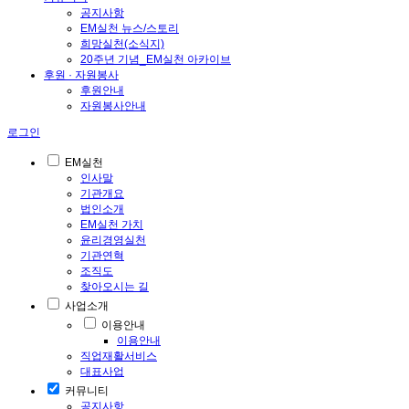
공지사항
EM실천 뉴스/스토리
희망실천(소식지)
20주년 기념_EM실천 아카이브
후원 · 자원봉사
후원안내
자원봉사안내
로그인
EM실천
인사말
기관개요
법인소개
EM실천 가치
윤리경영실천
기관연혁
조직도
찾아오시는 길
사업소개
이용안내
이용안내
직업재활서비스
대표사업
커뮤니티
공지사항