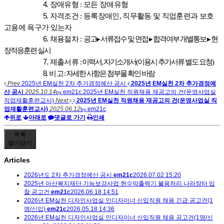
4
.
장애유형
:
모든 장애유형
5
.
자격조건
:
등록장애인
,
직무활동 및 직업훈련과 보호
고용에 욕구가 있는자
6
.
채용절차
:
공고
▸
서류접수 및 면접
▸
합격여부 개별통보
▸
현
장적응훈련 실시
7
.
제출서류
:
이력서
,
자기소개서
(
이용시 추가서류 별도 요청
)
8
.
비 고
:
자세한 사항은 첨부물 확인 바람
Prev
2025년 EM실천 2차 추가경정예산 공시
2025년 EM실천 2차 추가경정예
산 공시
2025.10.14
em21c
2025년 EM실천 직원채용 재공고의 건(운영사업실
by
직업재활훈련교사)
Next
2025년 EM실천 직원채용 재공고의 건(운영사업실 직
업재활훈련교사)
2025.06.12
em21c
by
위로
아래로
댓글로 가기
인쇄
목록
열기
닫기
Articles
2026년도 2차 추가경정예산 공시
em21c
2026.07.02 15:20
2025년 아산복지재단 기능보강사업 현수막출력기 불용처리 나라장터 입
찰 공고건
em21c
2026.06.18 14:51
2026년 EM실천 디자인사업실 인디자이너 신입직원 채용 긴급 공고건(1
명/신입)
em21c
2026.05.18 14:36
2026년 EM실천 디자인사업실 인디자이너 신입직원 채용 공고건(1명/신