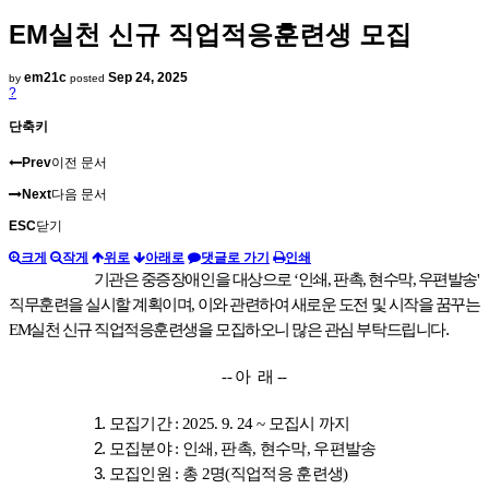
EM실천 신규 직업적응훈련생 모집
em21c
Sep 24, 2025
by
posted
?
단축키
Prev
이전 문서
Next
다음 문서
ESC
닫기
크게
작게
위로
아래로
댓글로 가기
인쇄
기관은 중증장애인을 대상으로
‘
인쇄
,
판촉
,
현수막
,
우편발송
'
직무훈련을 실시할 계획이며
,
이와 관련하여 새로운 도전 및 시작을 꿈꾸는
EM
실천 신규 직업적응훈련생을 모집하오니 많은 관심 부탁드립니다.
--
아 래
--
1
.
모집기간
: 2025. 9. 24 ~
모집시 까지
2
.
모집분야
:
인쇄
,
판촉
,
현수막
,
우편발송
3
.
모집인원
:
총
2
명
(
직업적응 훈련생
)