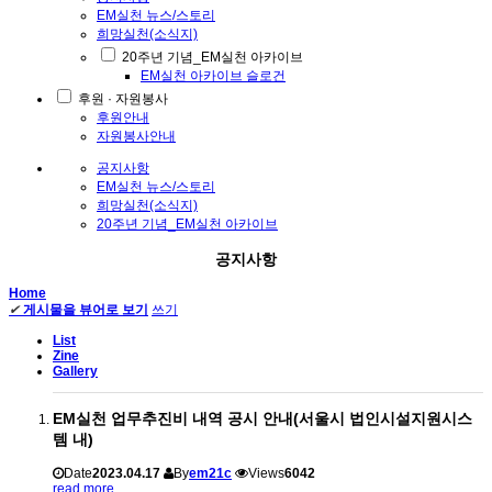
EM실천 뉴스/스토리
희망실천(소식지)
20주년 기념_EM실천 아카이브
EM실천 아카이브 슬로건
후원 · 자원봉사
후원안내
자원봉사안내
공지사항
EM실천 뉴스/스토리
희망실천(소식지)
20주년 기념_EM실천 아카이브
공지사항
Home
✔
게시물을 뷰어로 보기
쓰기
List
Zine
Gallery
EM실천 업무추진비 내역 공시 안내(서울시 법인시설지원시스
템 내)
Date
2023.04.17
By
em21c
Views
6042
read more