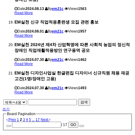
Date
2024.08.13
By
em21c
Views
1563
Read More
EM실천 신규 직업적응훈련생 모집 관련 홍보
Date
2024.08.01
By
em21c
Views
1957
Read More
EM실천 2024년 제4차 산업혁명에 따른 사회적 농업의 정신적
장애인 직업재활적용방안 연구용역 공모
Date
2024.07.30
By
em21c
Views
1462
Read More
EM실천 디자인사업실 한글편집 디자이너 신규직원 채용 재공
고건(1명/장애인 고용)
Date
2024.07.30
By
em21c
Views
1493
Read More
검색
쓰기
Board Pagination
Prev
1
2
3
4
5
...
17
Next
/ 17
GO