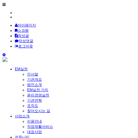
마이페이지
스크랩
작성글
작성댓글
로그아웃
EM실천
인사말
기관개요
법인소개
EM실천 가치
윤리경영실천
기관연혁
조직도
찾아오시는 길
사업소개
이용안내
직업재활서비스
대표사업
커뮤니티