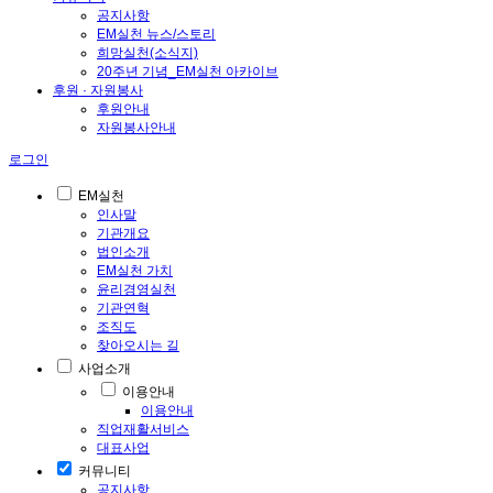
공지사항
EM실천 뉴스/스토리
희망실천(소식지)
20주년 기념_EM실천 아카이브
후원 · 자원봉사
후원안내
자원봉사안내
로그인
EM실천
인사말
기관개요
법인소개
EM실천 가치
윤리경영실천
기관연혁
조직도
찾아오시는 길
사업소개
이용안내
이용안내
직업재활서비스
대표사업
커뮤니티
공지사항