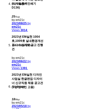
(디지털흑백인쇄기
No Image
D136)
25
Aug
by em21c
2023/08/25
by
em21c
Views
3014
2023년 EM실천 1004
호,1009호 실내환경개선
공사 수의계약 공고 진행
No Image
22
Jun
건
by em21c
2023/06/22
by
em21c
Views
1391
2023년 EM실천 디자인
사업실 한글편집 디자이
너 신규직원 채용 공고건
No Image
(1명/장애인 고용)
18
May
by em21c
2023/05/18
by