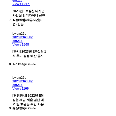
em21c
Views
1217
2023년 EM실천 디자인
사업실 인디자이너 신규
직원 채용 재공고건(1
No Image
28
Mar
명)/긴급
by em21c
2023/03/28
by
em21c
Views
1508
[공시] 2023년 EM실천 1
차 추가 경정 예산 공시
No Image
28
Mar
by em21c
2023/03/28
by
em21c
Views
1166
[경영공시] 2022년 EM
실천 세입·세출 결산 내
역 및 후원금 수입·사용
No Image
22
내역 공시
Mar