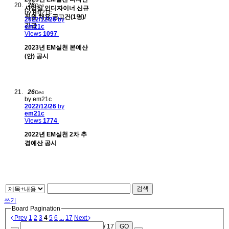
26
Dec
사업실 인디자이너 신규
by em21c
직원 채용 공고건(1명)/
2022/12/26
by
긴급
em21c
Views
1097
2023년 EM실천 본예산
(안) 공시
26
Dec
by em21c
2022/12/26
by
em21c
Views
1774
2022년 EM실천 2차 추
경예산 공시
검색
쓰기
Board Pagination
Prev
1
2
3
4
5
6
...
17
Next
/ 17
GO