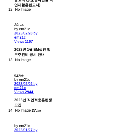
공고의 건(운영사업실 직
업재활훈련교사)
No Image
20
Feb
by em21c
2023/02/20
by
em21c
Views
1167
2023년 1월 EM실천 업
무추진비 공시 안내
No Image
02
Feb
by em21c
2023/02/02
by
em21c
Views
2944
2023년 직업적응훈련생
모집
No Image
27
Jan
by em21c
2023/01/27
by