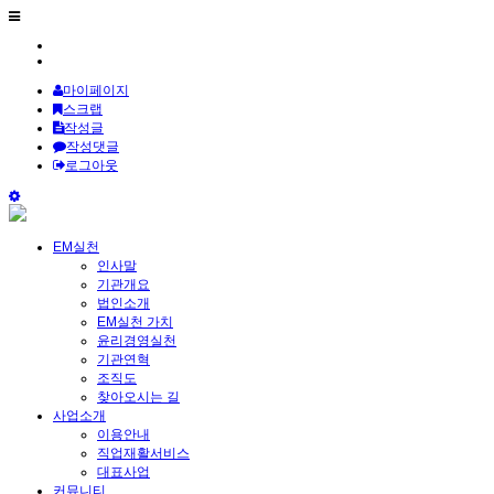
마이페이지
스크랩
작성글
작성댓글
로그아웃
EM실천
인사말
기관개요
법인소개
EM실천 가치
윤리경영실천
기관연혁
조직도
찾아오시는 길
사업소개
이용안내
직업재활서비스
대표사업
커뮤니티