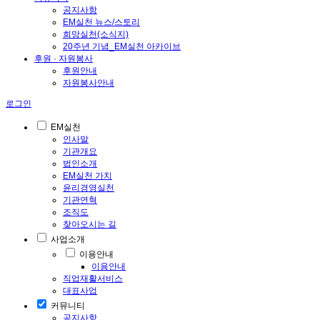
공지사항
EM실천 뉴스/스토리
희망실천(소식지)
20주년 기념_EM실천 아카이브
후원 · 자원봉사
후원안내
자원봉사안내
로그인
EM실천
인사말
기관개요
법인소개
EM실천 가치
윤리경영실천
기관연혁
조직도
찾아오시는 길
사업소개
이용안내
이용안내
직업재활서비스
대표사업
커뮤니티
공지사항