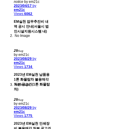
notice
by em21c
2023/04/17
by
em21c
Views
6062
EM실천 업무추진비 내
역 공시 안내(서울시 법
인시설지원시스템 내)
No Image
29
Aug
by em21c
2023/08/29
by
em21c
Views
1734
2023년 EM실천 납품용
1톤 화물탑차 불용매각
처분 공고건(1톤 화물탑
No Image
차)
29
Aug
by em21c
2023/08/29
by
em21c
Views
1775
2023년 EM실천 인쇄장
비 불용매각 처분 공고건