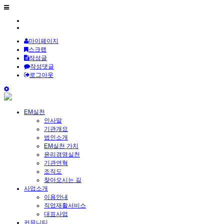
마이페이지
스크랩
작성글
작성댓글
로그아웃
EM실천
인사말
기관개요
법인소개
EM실천 가치
윤리경영실천
기관연혁
조직도
찾아오시는 길
사업소개
이용안내
직업재활서비스
대표사업
커뮤니티