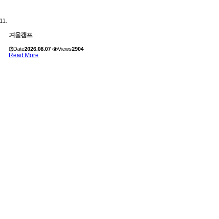
겨울캠프
Date
2026.08.07
Views
2904
Read More