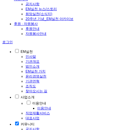
공지사항
EM실천 뉴스/스토리
희망실천(소식지)
20주년 기념_EM실천 아카이브
후원 · 자원봉사
후원안내
자원봉사안내
로그인
EM실천
인사말
기관개요
법인소개
EM실천 가치
윤리경영실천
기관연혁
조직도
찾아오시는 길
사업소개
이용안내
이용안내
직업재활서비스
대표사업
커뮤니티
공지사항