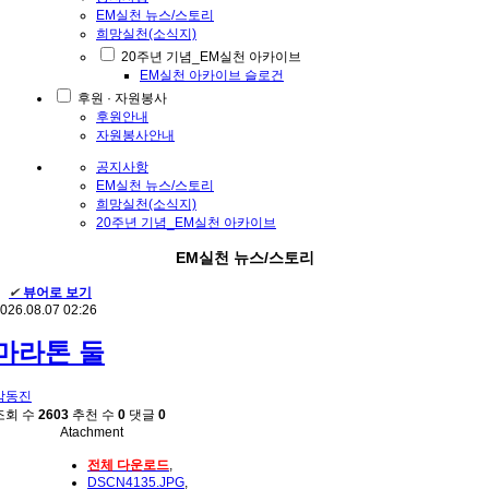
EM실천 뉴스/스토리
희망실천(소식지)
20주년 기념_EM실천 아카이브
EM실천 아카이브 슬로건
후원 · 자원봉사
후원안내
자원봉사안내
공지사항
EM실천 뉴스/스토리
희망실천(소식지)
20주년 기념_EM실천 아카이브
EM실천 뉴스/스토리
✔
뷰어로 보기
026.08.07 02:26
마라톤 둘
박동진
조회 수
2603
추천 수
0
댓글
0
Atachment
전체 다운로드
,
DSCN4135.JPG
,