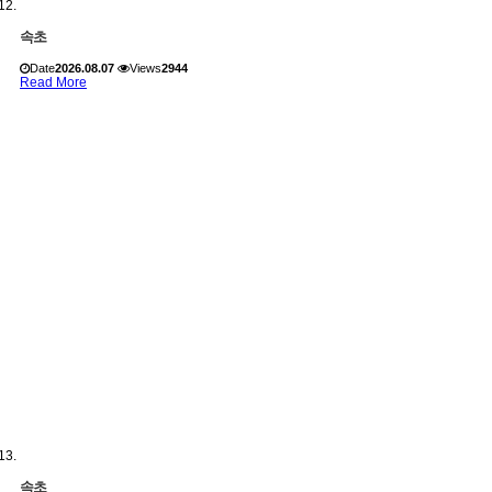
속초
Date
2026.08.07
Views
2944
Read More
속초