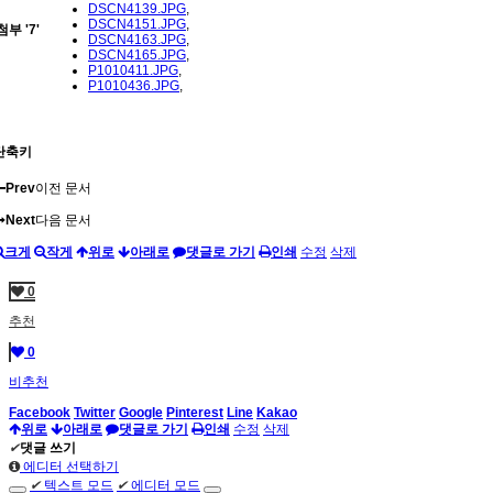
DSCN4139.JPG
,
DSCN4151.JPG
,
첨부
'
7
'
DSCN4163.JPG
,
DSCN4165.JPG
,
P1010411.JPG
,
P1010436.JPG
,
단축키
Prev
이전 문서
Next
다음 문서
크게
작게
위로
아래로
댓글로 가기
인쇄
수정
삭제
0
추천
0
비추천
Facebook
Twitter
Google
Pinterest
Line
Kakao
위로
아래로
댓글로 가기
인쇄
수정
삭제
✔
댓글 쓰기
에디터 선택하기
✔
텍스트 모드
✔
에디터 모드