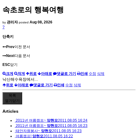
속초로의 행복여행
관리자
Aug 08, 2026
by
posted
?
단축키
Prev
이전 문서
Next
다음 문서
ESC
닫기
크게
작게
위로
아래로
댓글로 가기
인쇄
수정
삭제
낙산해수욕장에서...
위로
아래로
댓글로 가기
인쇄
수정
삭제
목록
열기
닫기
Articles
2011년 여름캠프~
양현모
2011.08.05 16:24
2011년 여름캠프~
양현모
2011.08.05 16:23
태안자원봉사~
양현모
2011.08.05 16:23
여름캠프!
양현모
2011.08.05 16:22