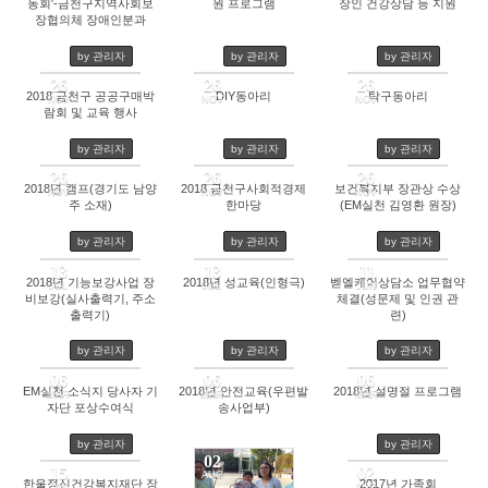
1945
1905
1935
동회'-금천구지역사회보
원 프로그램
장인 건강상담 등 지원
장협의체 장애인분과
by 관리자
by 관리자
by 관리자
26
26
26
2018 금천구 공공구매박
DIY동아리
탁구동아리
NOV
NOV
NOV
1939
1795
2089
람회 및 교육 행사
by 관리자
by 관리자
by 관리자
26
26
26
2018년 캠프(경기도 남양
2018 금천구사회적경제
보건복지부 장관상 수상
NOV
NOV
NOV
1840
1760
1850
주 소재)
한마당
(EM실천 김영환 원장)
by 관리자
by 관리자
by 관리자
13
13
11
2018년 기능보강사업 장
2018년 성교육(인형극)
벧엘케어상담소 업무협약
JUL
JUL
JUN
2277
1835
2375
비보강(실사출력기, 주소
체결(성문제 및 인권 관
출력기)
련)
by 관리자
by 관리자
by 관리자
06
06
06
2018/03/06
EM실천 소식지 당사자 기
2018년 안전교육(우편발
2018년 설명절 프로그램
MAR
MAR
MAR
1888
Views
2136
1827
자단 포상수여식
송사업부)
by 관리자
by 관리자
02
15
02
AUG
한울정신건강복지재단 장
2017년 가족회
2327
JAN
AUG