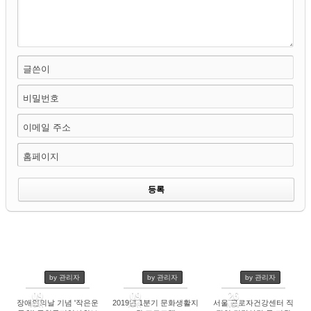
글쓴이
비밀번호
이메일 주소
홈페이지
by 관리자
by 관리자
by 관리자
09
09
26
장애인의날 기념 '작은운
2019년 1분기 문화생활지
서울 근로자건강센터 직
APR
APR
NOV