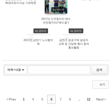
2332
2169
혜경대표이사님 기관방문
by 관리자
2017년 신규동아리 배드
민턴동아리("배드걸")
by 관리자
by 관리자
02
02
2017년 상반기 노사협의
금천구 공공구매 담당자
AUG
AUG
1996
1830
회
교육 및 간담회 행사 참여
홍보활동
검색
쓰기
Prev
1
4
5
6
7
8
...
12
Next