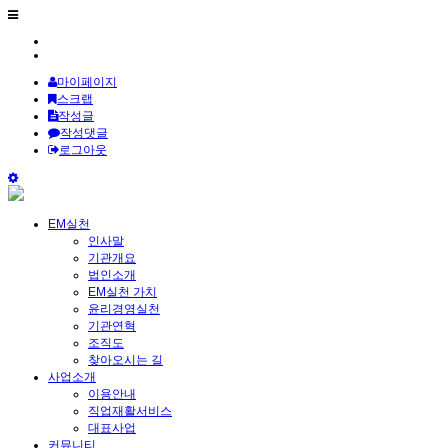
마이페이지
스크랩
작성글
작성댓글
로그아웃
EM실천
인사말
기관개요
법인소개
EM실천 가치
윤리경영실천
기관연혁
조직도
찾아오시는 길
사업소개
이용안내
직업재활서비스
대표사업
커뮤니티