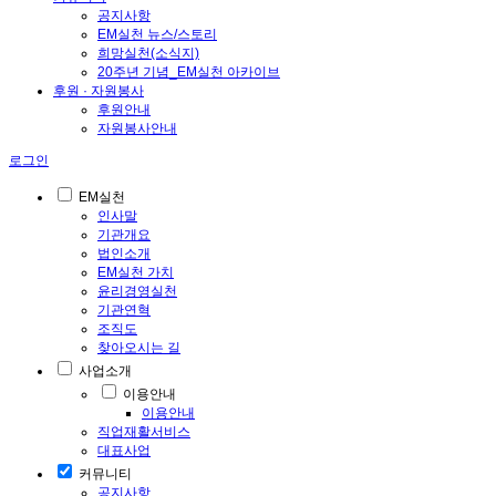
공지사항
EM실천 뉴스/스토리
희망실천(소식지)
20주년 기념_EM실천 아카이브
후원 · 자원봉사
후원안내
자원봉사안내
로그인
EM실천
인사말
기관개요
법인소개
EM실천 가치
윤리경영실천
기관연혁
조직도
찾아오시는 길
사업소개
이용안내
이용안내
직업재활서비스
대표사업
커뮤니티
공지사항