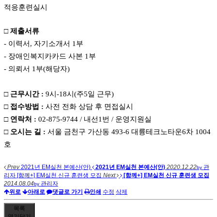
적응훈련실시
□ 제출서류
- 이력서, 자기소개서 1부
- 장애인복지카카드 사본 1부
- 의뢰서 1부(해당자)
□ 근무시간 :
9시-18시(주5일 근무)
□ 접수방법 :
사전 전화 상담 후 면접실시
□ 연락처 :
02-875-9744 / 내선1번 / 운영지원실
□ 오시는 길 :
서울 금천구 가산동 493-6 대륭테크노타운6차 1004
호
Prev
2021년 EM실천 본예산(안)
2021년 EM실천 본예산(안)
2020.12.22
관
by
리자
[함께+] EM실천 신규 훈련생 모집
Next
[함께+] EM실천 신규 훈련생 모집
2014.08.04
관리자
by
위로
아래로
댓글로 가기
인쇄
수정
삭제
목록
열기
닫기