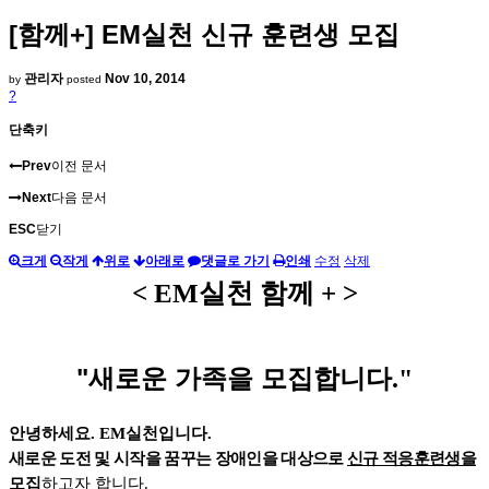
[함께+] EM실천 신규 훈련생 모집
관리자
Nov 10, 2014
by
posted
?
단축키
Prev
이전 문서
Next
다음 문서
ESC
닫기
크게
작게
위로
아래로
댓글로 가기
인쇄
수정
삭제
< EM실천 함께 + >
"새로운 가족을 모집합니다
."
안녕하세요
. EM
실천입니다
.
새로운 도전 및 시작을 꿈꾸는 장애인을 대상으로
신규 적응훈련생을
모집
하고자 합니다
.