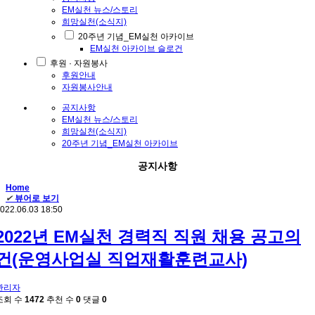
EM실천 뉴스/스토리
희망실천(소식지)
20주년 기념_EM실천 아카이브
EM실천 아카이브 슬로건
후원 · 자원봉사
후원안내
자원봉사안내
공지사항
EM실천 뉴스/스토리
희망실천(소식지)
20주년 기념_EM실천 아카이브
공지사항
Home
✔
뷰어로 보기
022.06.03 18:50
2022년 EM실천 경력직 직원 채용 공고의
건(운영사업실 직업재활훈련교사)
관리자
조회 수
1472
추천 수
0
댓글
0