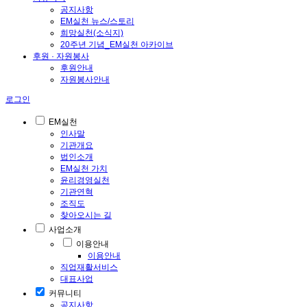
공지사항
EM실천 뉴스/스토리
희망실천(소식지)
20주년 기념_EM실천 아카이브
후원 · 자원봉사
후원안내
자원봉사안내
로그인
EM실천
인사말
기관개요
법인소개
EM실천 가치
윤리경영실천
기관연혁
조직도
찾아오시는 길
사업소개
이용안내
이용안내
직업재활서비스
대표사업
커뮤니티
공지사항