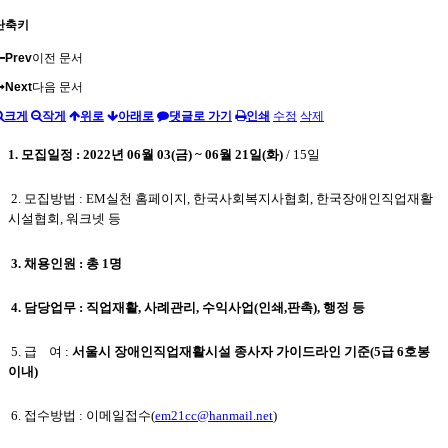
단축키
Prev
이전 문서
Next
다음 문서
크게
작게
위로
아래로
댓글로 가기
인쇄
수정
삭제
1. 모집일정 :
2022년 06월 03(금) ~ 06월 21일(화)
/ 15일
2. 모집방법 : EM실천 홈페이지, 한국사회복지사협회, 한국장애인직업재활
시설협회, 워크넷 등
3. 채용인원 : 총 1명
4. 담당업무 : 직업재활, 사례관리, 수익사업(인쇄,판촉), 행정 등
5. 급 여 :
서울시 장애인직업재활시설 종사자 가이드라인 기준(5급 6호봉
이내)
6. 접수방법 : 이메일접수(
em21cc@hanmail.net
)