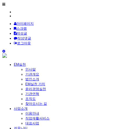
마이페이지
스크랩
작성글
작성댓글
로그아웃
EM실천
인사말
기관개요
법인소개
EM실천 가치
윤리경영실천
기관연혁
조직도
찾아오시는 길
사업소개
이용안내
직업재활서비스
대표사업
커뮤니티