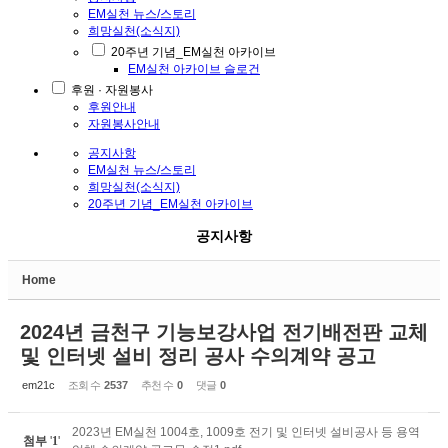
EM실천 뉴스/스토리
희망실천(소식지)
20주년 기념_EM실천 아카이브
EM실천 아카이브 슬로건
후원 · 자원봉사
후원안내
자원봉사안내
공지사항
EM실천 뉴스/스토리
희망실천(소식지)
20주년 기념_EM실천 아카이브
공지사항
Home
2024년 금천구 기능보강사업 전기배전판 교체
및 인터넷 설비 정리 공사 수의계약 공고
em21c
조회 수
2537
추천 수
0
댓글
0
2023년 EM실천 1004호, 1009호 전기 및 인터넷 설비공사 등 용역
첨부
'
1
'