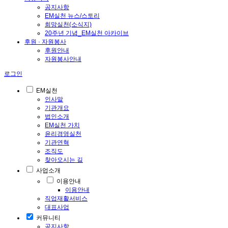
공지사항
EM실천 뉴스/스토리
희망실천(소식지)
20주년 기념_EM실천 아카이브
후원 · 자원봉사
후원안내
자원봉사안내
로그인
EM실천
인사말
기관개요
법인소개
EM실천 가치
윤리경영실천
기관연혁
조직도
찾아오시는 길
사업소개
이용안내
이용안내
직업재활서비스
대표사업
커뮤니티
공지사항