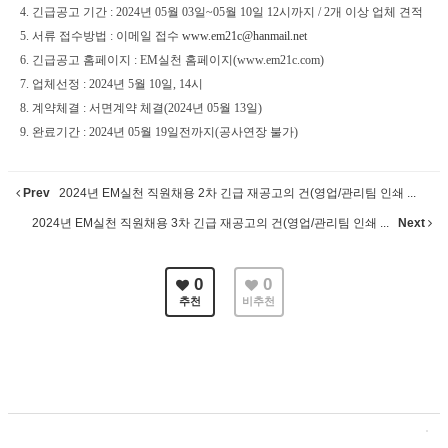
4.
긴급공고 기간
: 2024
년
05
월
03
일
~05
월
10
일
12
시까지
/ 2
개 이상 업체 견적
5.
서류 접수방법
:
이메일 접수
www.em21c@hanmail.net
6.
긴급공고 홈페이지
: EM
실천 홈페이지
(www.em21c.com)
7.
업체선정
: 2024
년
5
월
10
일
, 14
시
8.
계약체결
:
서면계약 체결
(2024
년
05
월
13
일
)
9.
완료기간
: 2024
년
05
월
19
일전까지
(
공사연장 불가
)
Prev
2024년 EM실천 직원채용 2차 긴급 재공고의 건(영업/관리팀 인쇄 ...
2024년 EM실천 직원채용 3차 긴급 재공고의 건(영업/관리팀 인쇄 ...
Next
0
0
추천
비추천