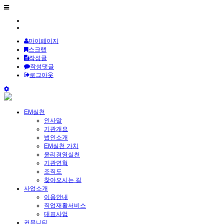
마이페이지
스크랩
작성글
작성댓글
로그아웃
EM실천
인사말
기관개요
법인소개
EM실천 가치
윤리경영실천
기관연혁
조직도
찾아오시는 길
사업소개
이용안내
직업재활서비스
대표사업
커뮤니티