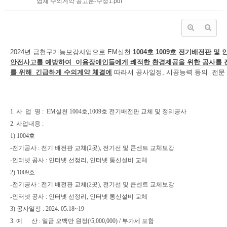
업체 수의계약 공고문-수정1.pdf
2024년 금천구기능보강사업으로 EM실천
1004호 1009호 전기배전판 및
안전사고를 예방하여 이용장애인들에게 쾌적한 환경제공을 위한 공사를 진
를 위해
긴급하게 수의계약 체결에
따라서 공사일정, 시공능력 등의 전문
1.
사 업 명
: EM
실천
1004
호
,1009
호 전기배전판 교체 및 정리공사
2.
사업내용
:
1) 1004
호
-
전기공사
:
전기 배전판 교체
(2
곳
),
전기선 및 콘센트 교체보강
-
인터넷 공사
:
인터넷 선정리
,
인터넷 통신설비 교체
2) 1009
호
-
전기공사
:
전기 배전판 교체
(2
곳
),
전기선 및 콘센트 교체보강
-
인터넷 공사
:
인터넷 선정리
,
인터넷 통신설비 교체
3)
공사일정
: 2024. 05.18~19
3.
예 산
:
일금 오백만 원정
(\5,000,000) /
부가세 포함