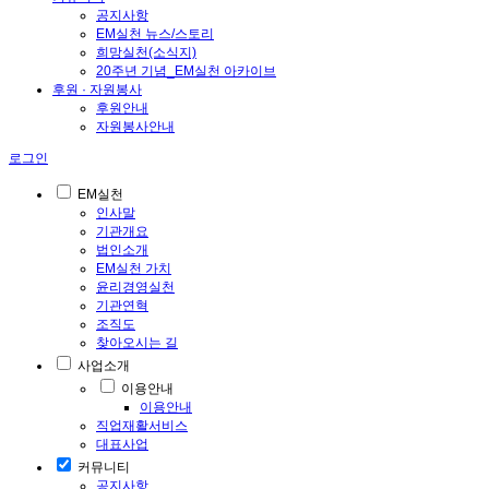
공지사항
EM실천 뉴스/스토리
희망실천(소식지)
20주년 기념_EM실천 아카이브
후원 · 자원봉사
후원안내
자원봉사안내
로그인
EM실천
인사말
기관개요
법인소개
EM실천 가치
윤리경영실천
기관연혁
조직도
찾아오시는 길
사업소개
이용안내
이용안내
직업재활서비스
대표사업
커뮤니티
공지사항