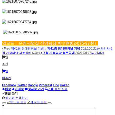
업로드 :
운영사업실 선임팀장 박수현(02-875-9744)
Prev
제41회 장애인의날 기념
제41회 장애인의날 기념
2021.05.21
관리자
5
by
월 가정의달 점토공예
Next
5월 가정의달 점토공예
2021.05.17
관리자
by
0
추천
0
비추천
Facebook
Twitter
Google
Pinterest
Line
Kakao
위로
아래로
댓글로 가기
인쇄
수정
삭제
✔
댓글 쓰기
에디터 선택하기
✔
텍스트 모드
✔
에디터 모드
?