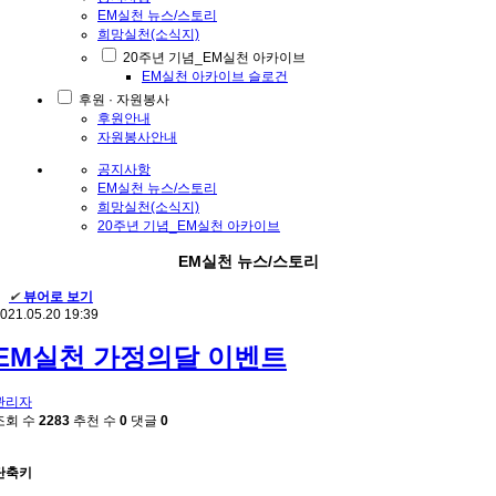
EM실천 뉴스/스토리
희망실천(소식지)
20주년 기념_EM실천 아카이브
EM실천 아카이브 슬로건
후원 · 자원봉사
후원안내
자원봉사안내
공지사항
EM실천 뉴스/스토리
희망실천(소식지)
20주년 기념_EM실천 아카이브
EM실천 뉴스/스토리
✔
뷰어로 보기
021.05.20 19:39
EM실천 가정의달 이벤트
관리자
조회 수
2283
추천 수
0
댓글
0
단축키