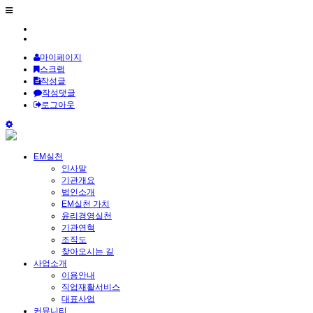
마이페이지
스크랩
작성글
작성댓글
로그아웃
EM실천
인사말
기관개요
법인소개
EM실천 가치
윤리경영실천
기관연혁
조직도
찾아오시는 길
사업소개
이용안내
직업재활서비스
대표사업
커뮤니티