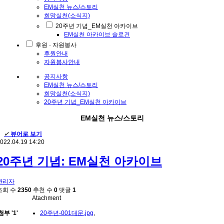
EM실천 뉴스/스토리
희망실천(소식지)
20주년 기념_EM실천 아카이브
EM실천 아카이브 슬로건
후원 · 자원봉사
후원안내
자원봉사안내
공지사항
EM실천 뉴스/스토리
희망실천(소식지)
20주년 기념_EM실천 아카이브
EM실천 뉴스/스토리
✔
뷰어로 보기
022.04.19 14:20
20주년 기념: EM실천 아카이브
관리자
조회 수
2350
추천 수
0
댓글
1
Atachment
첨부
'
1
'
20주년-001대문.jpg
,