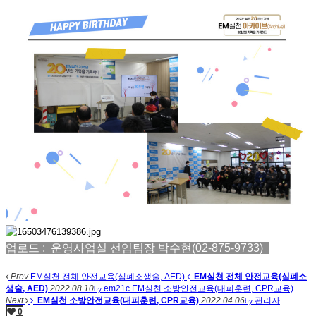
업로드 :
운영사업실 선임팀장 박수현(02-875-9733)
Prev
EM실천 전체 안전교육(심폐소생술, AED)
EM실천 전체 안전교육(심폐소
생술, AED)
2022.08.10
em21c
EM실천 소방안전교육(대피훈련, CPR교육)
by
Next
EM실천 소방안전교육(대피훈련, CPR교육)
2022.04.06
관리자
by
0