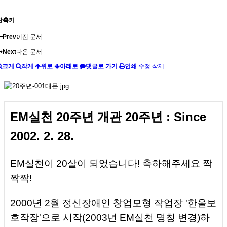
단축키
Prev
이전 문서
Next
다음 문서
크게
작게
위로
아래로
댓글로 가기
인쇄
수정
삭제
EM실천 20주년 개관 20주년 : Since
2002. 2. 28.
EM실천이 20살이 되었습니다! 축하해주세요 짝
짝짝!
2000년 2월 정신장애인 창업모형 작업장 '한울보
호작장'으로 시작(2003년 EM실천 명칭 변경)하