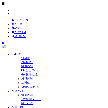
마이페이지
스크랩
작성글
작성댓글
로그아웃
EM실천
인사말
기관개요
법인소개
EM실천 가치
윤리경영실천
기관연혁
조직도
찾아오시는 길
사업소개
이용안내
직업재활서비스
대표사업
커뮤니티