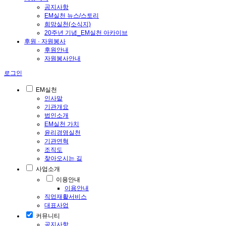
공지사항
EM실천 뉴스/스토리
희망실천(소식지)
20주년 기념_EM실천 아카이브
후원 · 자원봉사
후원안내
자원봉사안내
로그인
EM실천
인사말
기관개요
법인소개
EM실천 가치
윤리경영실천
기관연혁
조직도
찾아오시는 길
사업소개
이용안내
이용안내
직업재활서비스
대표사업
커뮤니티
공지사항