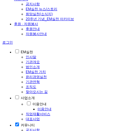
공지사항
EM실천 뉴스/스토리
희망실천(소식지)
20주년 기념_EM실천 아카이브
후원 · 자원봉사
후원안내
자원봉사안내
로그인
EM실천
인사말
기관개요
법인소개
EM실천 가치
윤리경영실천
기관연혁
조직도
찾아오시는 길
사업소개
이용안내
이용안내
직업재활서비스
대표사업
커뮤니티
공지사항