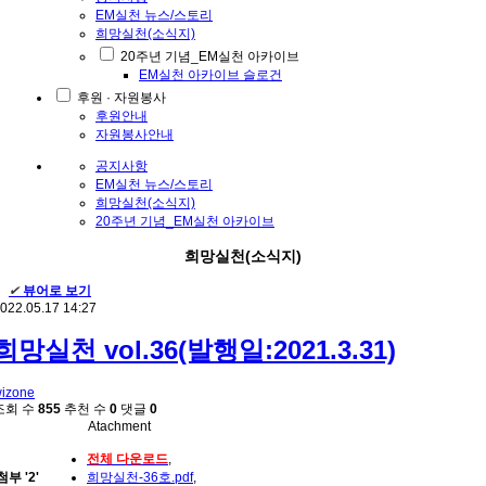
EM실천 뉴스/스토리
희망실천(소식지)
20주년 기념_EM실천 아카이브
EM실천 아카이브 슬로건
후원 · 자원봉사
후원안내
자원봉사안내
공지사항
EM실천 뉴스/스토리
희망실천(소식지)
20주년 기념_EM실천 아카이브
희망실천(소식지)
✔
뷰어로 보기
022.05.17 14:27
희망실천 vol.36(발행일:2021.3.31)
izone
조회 수
855
추천 수
0
댓글
0
Atachment
전체 다운로드
,
첨부
'
2
'
희망실천-36호.pdf
,