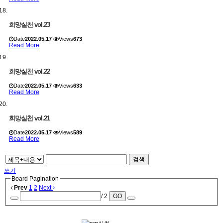
희망실천 vol.23
Date
2022.05.17
Views
673
Read More
희망실천 vol.22
Date
2022.05.17
Views
633
Read More
희망실천 vol.21
Date
2022.05.17
Views
589
Read More
검색
쓰기
Board Pagination
Prev
1
2
Next
/ 2
GO