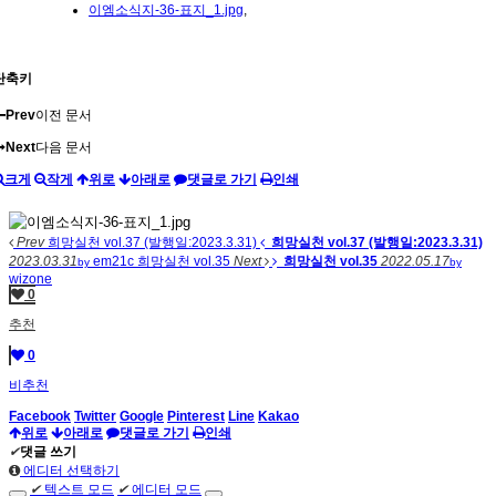
이엠소식지-36-표지_1.jpg
,
단축키
Prev
이전 문서
Next
다음 문서
크게
작게
위로
아래로
댓글로 가기
인쇄
Prev
희망실천 vol.37 (발행일:2023.3.31)
희망실천 vol.37 (발행일:2023.3.31)
2023.03.31
em21c
희망실천 vol.35
Next
희망실천 vol.35
2022.05.17
by
by
wizone
0
추천
0
비추천
Facebook
Twitter
Google
Pinterest
Line
Kakao
위로
아래로
댓글로 가기
인쇄
✔
댓글 쓰기
에디터 선택하기
✔
텍스트 모드
✔
에디터 모드