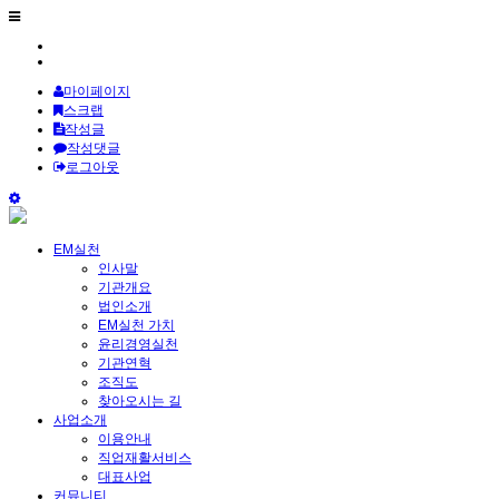
마이페이지
스크랩
작성글
작성댓글
로그아웃
EM실천
인사말
기관개요
법인소개
EM실천 가치
윤리경영실천
기관연혁
조직도
찾아오시는 길
사업소개
이용안내
직업재활서비스
대표사업
커뮤니티