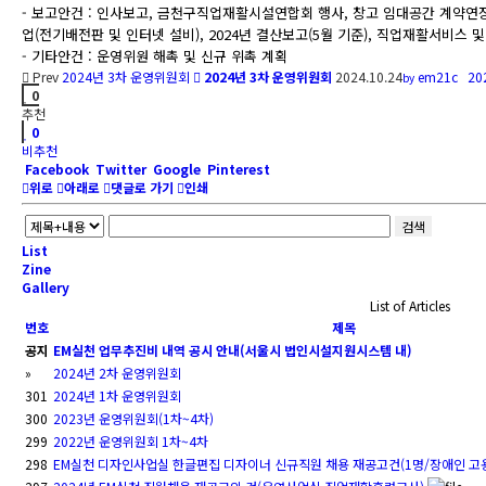
- 보고안건 : 인사보고, 금천구직업재활시설연합회 행사, 창고 임대공간 계약연
업(전기배전판 및 인터넷 설비), 2024년 결산보고(5월 기준), 직업재활서비스 및
- 기타안건 : 운영위원 해촉 및 신규 위촉 계획
Prev
2024년 3차 운영위원회
2024년 3차 운영위원회
2024.10.24
em21c
2
by
0
추천
0
비추천
Facebook
Twitter
Google
Pinterest
위로
아래로
댓글로 가기
인쇄
검색
List
Zine
Gallery
List of Articles
번호
제목
공지
EM실천 업무추진비 내역 공시 안내(서울시 법인시설지원시스템 내)
»
2024년 2차 운영위원회
301
2024년 1차 운영위원회
300
2023년 운영위원회(1차~4차)
299
2022년 운영위원회 1차~4차
298
EM실천 디자인사업실 한글편집 디자이너 신규직원 채용 재공고건(1명/장애인 고