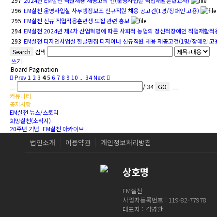
297
2024년 EM실천 직원채용 재공고의 건(운영사업실 직업재활훈련교사)
296
EM실천 운영사업실 사무행정보조 신규직원 채용 공고건(1명/장애인 고용)
295
EM실천 신규 직업적응훈련생 모집 관련 홍보
294
EM실천 2024년 제4차 산업혁명에 따른 사회적 농업의 정신적장애인 직업재활
293
EM실천 디자인사업실 한글편집 디자이너 신규직원 채용 재공고건(1명/장애인 고
Search
검색
쓰기
Board Pagination
Prev
1
2
3
4
5
6
7
8
9
10
...
34
Next
/ 34
GO
커뮤니티
공지사항
EM실천 뉴스/스토리
희망실천(소식지)
20주년 기념_EM실천 아카이브
법인소개
이용약관
개인정보처리방침
상호명
EM실천
사업자등록번호 : 119-82-77978
대표자 : 김영환