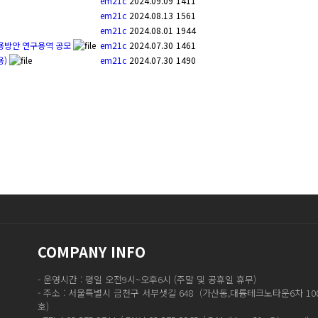
em21c
2024.09.09
1411
em21c
2024.08.13
1561
em21c
2024.08.01
1944
적용방안 연구용역 공모
em21c
2024.07.30
1461
용)
em21c
2024.07.30
1490
COMPANY INFO
- 운영시간 : 평일 오전9시~오후6시 (주말 및 공휴일 휴무)
- 주소 : 서울특별시 금천구 서부샛길 648 (가산동,대륭테크노타운6차 1004
호)